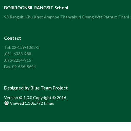
BORIBOONSIL RANGSIT School
93 Rangsit-Khu Khot Amphoe Thanyaburi Chang Wat Pathum Thani
Contact
Tel. 02-159-1362-3
,081-6333-988
,095-2254-915
Fax. 02-536-5644
Designed by Blue Team Project
Version © 1.0.0 Copyright © 2016
Viewed
1,306,792
times