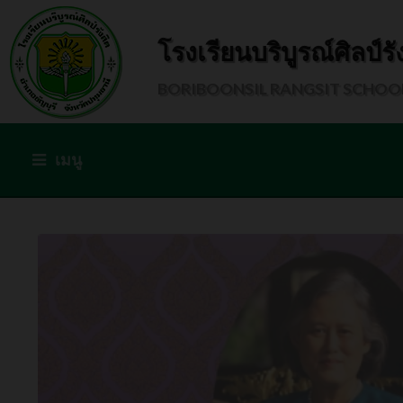
โรงเรียนบริบูรณ์ศิลป์รั
BORIBOONSIL RANGSIT SCHOO
เมนู