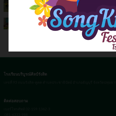
1
เผยแพร่เมื่อ 23 มี.ค. 2566
รับชม
372
ครั้ง
กิจกรรม วันเกียรติยศ ชั้นมัธยมศึกษาปีที่ 3
และ 6
เผยแพร่เมื่อ 21 มี.ค. 2566
รับชม
302
ครั้ง
ดูทั้งหมด
โรงเรียนบริบูรณ์ศิลป์รังสิต
เลขที่ 93 ถนนรังสิต-คูคต ตำบลประชาธิปัตย์ อำเภอธัญบุรี จังหวัดปทุมธา
ติดต่อสอบถาม
เบอร์โทรศัพท์ 02-159-1362-3
,081-6333-988