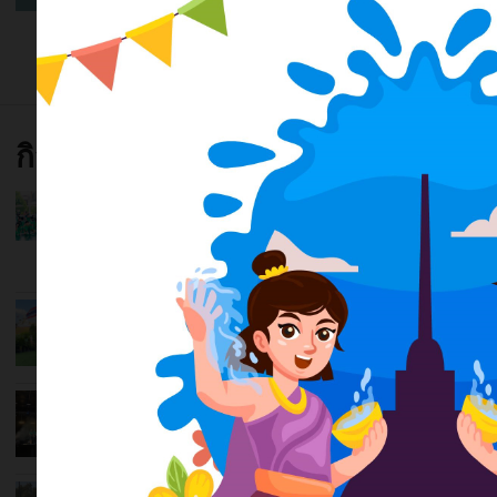
ดูทั้งหมด
กิจกรรม
กิจกรรม ารดีเบต ของว่าที่ประธาน
นักเรียนและคณะกรรมการนักเรียนประจำ
ปีการศึกษา 2566
เผยแพร่เมื่อ 24 มิ.ย. 2566
รับชม
1,278
ครั้ง
กิจกรรมตลาดนัดคุณธรรม ณ วัดซอย
สามัคคี (วัดธรรมสุขใจ)
เผยแพร่เมื่อ 9 มิ.ย. 2566
รับชม
374
ครั้ง
กิจกรรม เดิน กิน ชิม เที่ยว Walking
street @Rangsit
เผยแพร่เมื่อ 29 เม.ย. 2566
รับชม
308
ครั้ง
กิจกรรม การแข่งขัน Friendly Cup ครั้งที่